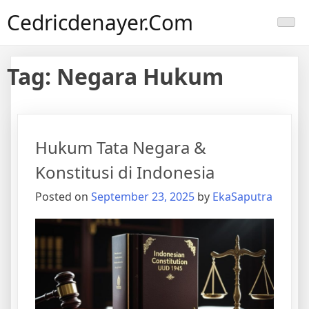
Skip
Cedricdenayer.com
to
content
Tag:
Negara Hukum
Hukum Tata Negara &
Konstitusi di Indonesia
Posted on
September 23, 2025
by
EkaSaputra